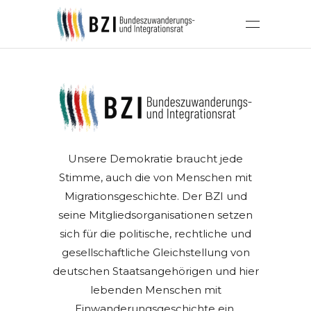
Unsere Demokratie braucht jede
Integration beginnt in der Kommune und
Stimme, auch die von Menschen mit
gelingt durch Teilhabe - auch ohne deuts
Migrationsgeschichte. Der BZI und
Pass!
seine Mitgliedsorganisationen setzen
sich für die politische, rechtliche und
gesellschaftliche Gleichstellung von
deutschen Staatsangehörigen und hier
lebenden Menschen mit
Einwanderungsgeschichte ein.