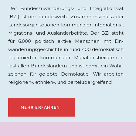
Der Bundeszuwanderungs- und Inte­gra­tions­rat
(BZI) ist der bundes­weite Zusammen­­­schluss der
Landes­­­orga­­ni­­sa­­tion­en kom­mu­naler Inte­­gra­­tions-,
Migra­­tions- und Aus­­länder­­­bei­räte. Der BZI steht
für 6.000 politisch aktive Men­schen mit Ein­
wanderungs­­geschichte in rund 400 demo­kratisch
legiti­mier­ten kommu­nalen Migra­tions­­bei­räten in
fast allen Bundes­­ländern und ist damit ein Wahr­
zeichen für gelebte Demo­kratie. Wir arbeiten
religionen-, ethnien-, und partei­­über­greifend.
MEHR ERFAHREN